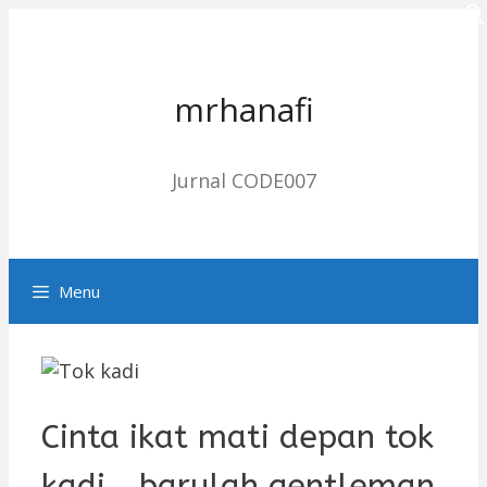
Skip
to
content
mrhanafi
Jurnal CODE007
Menu
Cinta ikat mati depan tok
kadi….barulah gentleman