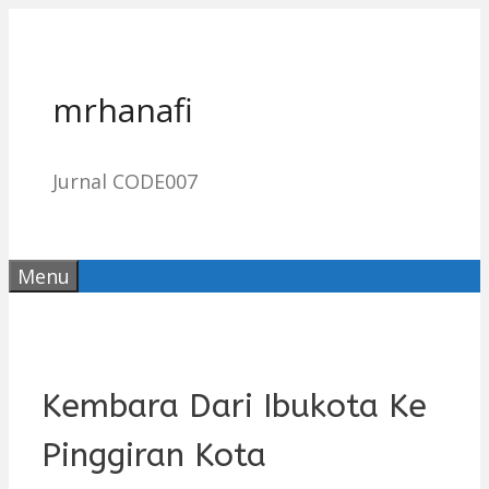
Skip
to
content
mrhanafi
Jurnal CODE007
Menu
Kembara Dari Ibukota Ke
Pinggiran Kota