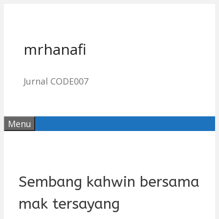
Skip
to
content
mrhanafi
Jurnal CODE007
Menu
Sembang kahwin bersama
mak tersayang