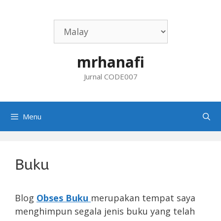
Skip
to
content
mrhanafi
Jurnal CODE007
Menu
Buku
Blog
Obses Buku
merupakan tempat saya
menghimpun segala jenis buku yang telah