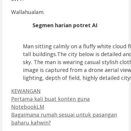
Wallahualam.
Segmen harian potret AI
Man sitting calmly on a fluffy white cloud
tall buildings.The city below is detailed a
sky. The man is wearing casual stylish clot
image is captured from a drone aerial view
lighting, depth of field, highly detailed city
Categories
KEWANGAN
Pertama kali buat konten guna
NotebookLM
Bagaimana rumah sesuai untuk pasangan
baharu kahwin?