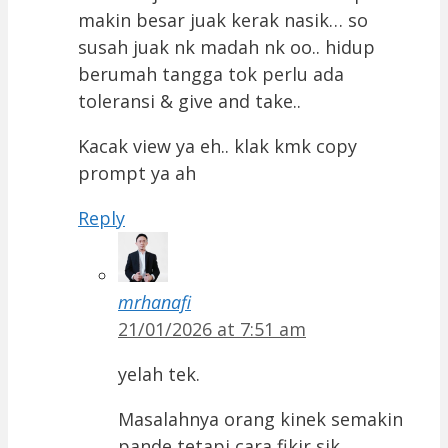
makin besar juak kerak nasik… so
susah juak nk madah nk oo.. hidup
berumah tangga tok perlu ada
toleransi & give and take..
Kacak view ya eh.. klak kmk copy
prompt ya ah
Reply
mrhanafi
21/01/2026 at 7:51 am
yelah tek.
Masalahnya orang kinek semakin
pande tetapi cara fikir sik