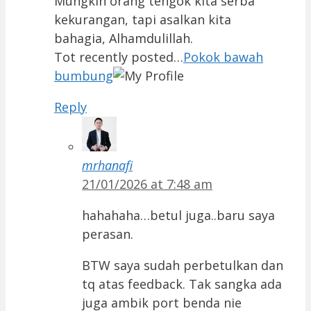
Mungkin orang tengok kita serba
kekurangan, tapi asalkan kita
bahagia, Alhamdulillah.
Tot recently posted…
Pokok bawah
bumbung
Reply
mrhanafi
21/01/2026 at 7:48 am
hahahaha…betul juga..baru saya
perasan.
BTW saya sudah perbetulkan dan
tq atas feedback. Tak sangka ada
juga ambik port benda nie