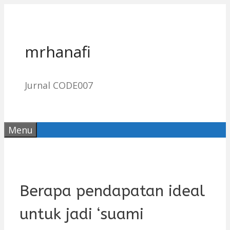
Skip
to
content
mrhanafi
Jurnal CODE007
Menu
Berapa pendapatan ideal
untuk jadi ‘suami