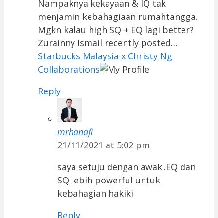
Nampaknya kekayaan & IQ tak
menjamin kebahagiaan rumahtangga.
Mgkn kalau high SQ + EQ lagi better?
Zurainny Ismail recently posted…
Starbucks Malaysia x Christy Ng
Collaborations
Reply
mrhanafi
21/11/2021 at 5:02 pm
saya setuju dengan awak..EQ dan
SQ lebih powerful untuk
kebahagian hakiki
Reply