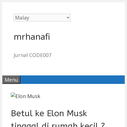
Skip
to
content
mrhanafi
Jurnal CODE007
Menu
Betul ke Elon Musk
tinggal di rumah kecil ?