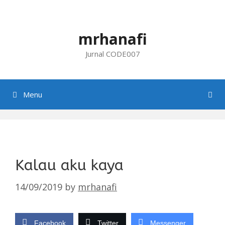
Skip
to
content
mrhanafi
Jurnal CODE007
Menu
Kalau aku kaya
14/09/2019
by
mrhanafi
Facebook
Twitter
Messenger