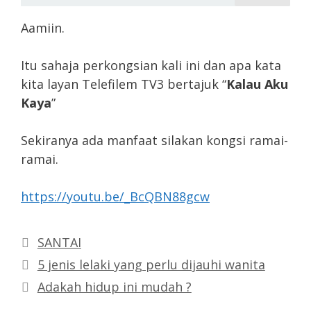
Aamiin.
Itu sahaja perkongsian kali ini dan apa kata
kita layan Telefilem TV3 bertajuk “
Kalau Aku
Kaya
”
Sekiranya ada manfaat silakan kongsi ramai-
ramai.
https://youtu.be/_BcQBN88gcw
Categories
SANTAI
5 jenis lelaki yang perlu dijauhi wanita
Adakah hidup ini mudah ?