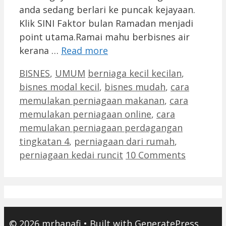
anda sedang berlari ke puncak kejayaan.
Klik SINI Faktor bulan Ramadan menjadi
point utama.Ramai mahu berbisnes air
kerana …
Read more
Categories
Tags
BISNES
,
UMUM
berniaga kecil kecilan
,
bisnes modal kecil
,
bisnes mudah
,
cara
memulakan perniagaan makanan
,
cara
memulakan perniagaan online
,
cara
memulakan perniagaan perdagangan
tingkatan 4
,
perniagaan dari rumah
,
perniagaan kedai runcit
10 Comments
© 2026 mrhanafi
• Built with
GeneratePress