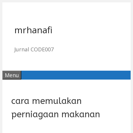
Skip
to
content
mrhanafi
Jurnal CODE007
Menu
cara memulakan
perniagaan makanan