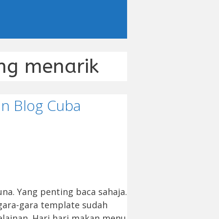
ang menarik
an Blog Cuba
na. Yang penting baca sahaja.
 gara-gara template sudah
elainan. Hari hari makan menu