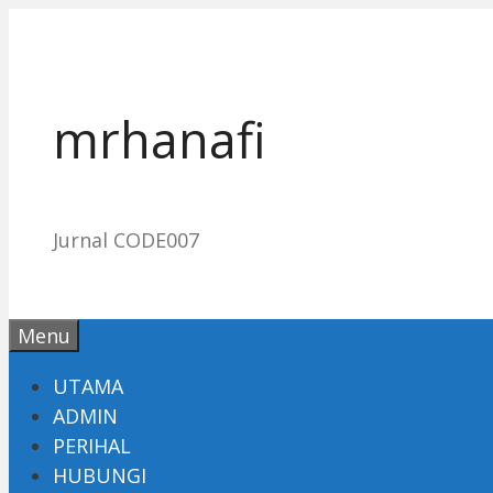
Skip
to
content
mrhanafi
Jurnal CODE007
Menu
UTAMA
ADMIN
PERIHAL
HUBUNGI