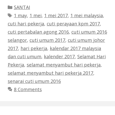
Categories
SANTAI
Tags
1 may
,
1 mei
,
1 mei 2017
,
1 mei malaysia
,
cuti hari pekerja
,
cuti perayaan kpm 2017
,
cuti pertabalan agong 2016
,
cuti umum 2016
selangor
,
cuti umum 2017
,
cuti umum johor
2017
,
hari pekerja
,
kalendar 2017 malaysia
dan cuti umum
,
kalender 2017
,
Selamat Hari
Pekerja
,
selamat menyambut hari pekerja
,
selamat menyambut hari pekerja 2017
,
senarai cuti umum 2016
8 Comments