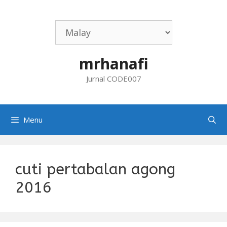
Skip
to
content
mrhanafi
Jurnal CODE007
Menu
cuti pertabalan agong
2016