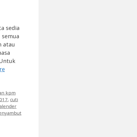
a sedia
t semua
m atau
masa
 Untuk
re
aan kpm
2017
,
cuti
alender
enyambut