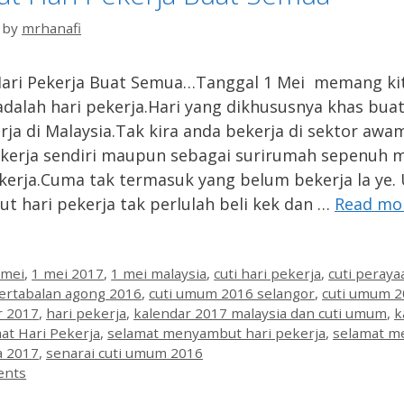
by
mrhanafi
ari Pekerja Buat Semua…Tanggal 1 Mei memang kit
alah hari pekerja.Hari yang dikhususnya khas bua
rja di Malaysia.Tak kira anda bekerja di sektor awa
kerja sendiri maupun sebagai surirumah sepenuh 
kerja.Cuma tak termasuk yang belum bekerja la ye.
 hari pekerja tak perlulah beli kek dan …
Read mo
es
 mei
,
1 mei 2017
,
1 mei malaysia
,
cuti hari pekerja
,
cuti peray
pertabalan agong 2016
,
cuti umum 2016 selangor
,
cuti umum 
 2017
,
hari pekerja
,
kalendar 2017 malaysia dan cuti umum
,
k
at Hari Pekerja
,
selamat menyambut hari pekerja
,
selamat m
a 2017
,
senarai cuti umum 2016
ents