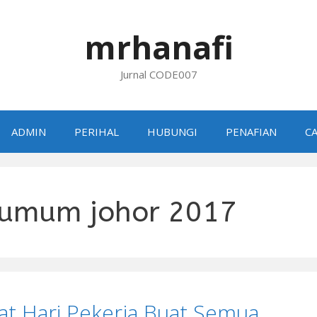
mrhanafi
Jurnal CODE007
ADMIN
PERIHAL
HUBUNGI
PENAFIAN
CA
 umum johor 2017
at Hari Pekerja Buat Semua