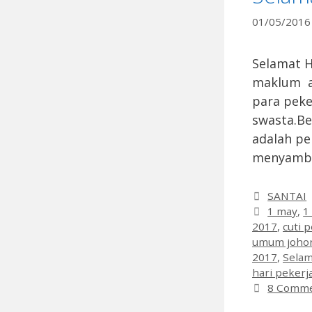
01/05/2016
Selamat H
maklum ad
para peke
swasta.Be
adalah pe
menyambut
Categori
SANTAI
Tags
1 may
,
1
2017
,
cuti 
umum johor
2017
,
Selam
hari pekerj
8 Comm