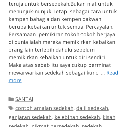
teruja untuk bersedekah.Bukan niat untuk
menunjuk-nunjuk.Tetapi sebagai cara untuk
kempen bahagia dan kempen dakwah
berupa kebaikan untuk semua. Percayalah.
Persamaan pemikiran tokoh-tokoh berjaya
di dunia ialah mereka memikirkan kebaikan
orang lain terlebih dahulu sebelum
memikirkan kebaikan untuk diri sendiri.
Maka atas sebab itu saya cukup berminat
mewarwarkan sedekah sebagai kunci …
Read
more
Categories
SANTAI
Tags
contoh amalan sedekah
,
dalil sedekah
,
ganjaran sedekah
,
kelebihan sedekah
,
kisah
sedekah
,
nikmat bersedekah
,
sedekah