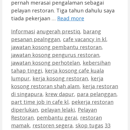
pernah merasai pengalaman sebagai
pelayan restoran. Tiga tahun dahulu saya
tiada pekerjaan …
Read more
Categories
Tags
Informasi
anugerah prestiq
,
barang
pesanan pealnggan
,
cafe vacancy in kl
,
jawatan kosong pembantu restoran
,
jawatan kosong pengurus restoran
,
jawatan kosong perhotelan
,
kebersihan
tahap tinggi
,
kerja kosong cafe kuala
lumpur
,
kerja kosong restoran
,
kerja
kosong restoran shah alam
,
kerja restoran
di singapura
,
krew dapur
,
para pelanggan
,
part time job in cafe kl
,
pekerja restoran
diperlukan
,
pelayan lelaki
,
Pelayan
Restoran
,
pembantu gerai
,
restoran
mamak
,
restoren segera
,
skop tugas
33