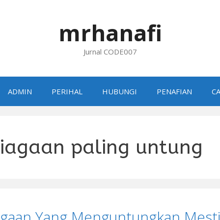
mrhanafi
Jurnal CODE007
ADMIN
PERIHAL
HUBUNGI
PENAFIAN
CA
iagaan paling untung
agaan Yang Menguntungkan Mesti