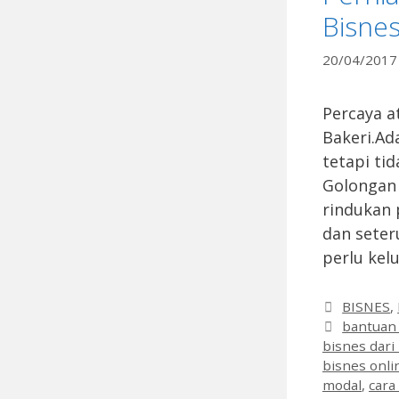
Bisnes
20/04/2017
Percaya a
Bakeri.Ad
tetapi ti
Golongan 
rindukan 
dan seter
perlu kel
Categori
BISNES
,
Tags
bantuan
bisnes dar
bisnes onli
modal
,
cara