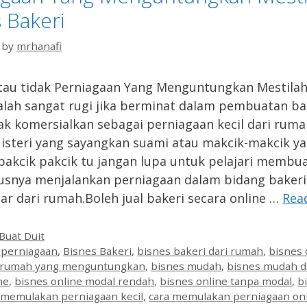
 Bakeri
by
mrhanafi
tau tidak Perniagaan Yang Menguntungkan Mestilah
alah sangat rugi jika berminat dalam pembuatan ba
dak komersialkan sebagai perniagaan kecil dari ruma
isteri yang sayangkan suami atau makcik-makcik y
pakcik pakcik tu jangan lupa untuk pelajari membua
usnya menjalankan perniagaan dalam bidang bakeri
uar dari rumah.Boleh jual bakeri secara online …
Rea
es
Buat Duit
 perniagaan
,
Bisnes Bakeri
,
bisnes bakeri dari rumah
,
bisnes 
i rumah yang menguntungkan
,
bisnes mudah
,
bisnes mudah d
ne
,
bisnes online modal rendah
,
bisnes online tanpa modal
,
b
 memulakan perniagaan kecil
,
cara memulakan perniagaan on