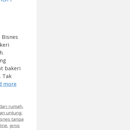
 Bisnes
keri
h.
ang
t bakeri
. Tak
d more
dari rumah
,
an untung
,
isnes tanpa
line
,
jenis