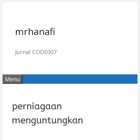
Skip
to
content
mrhanafi
Jurnal CODE007
Menu
perniagaan
menguntungkan