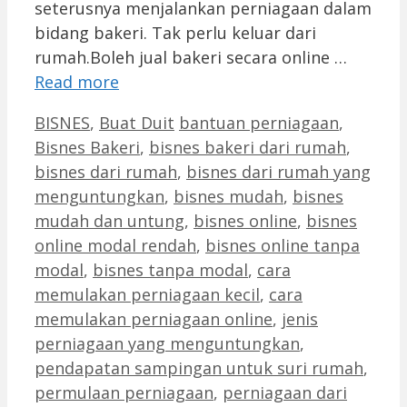
seterusnya menjalankan perniagaan dalam
bidang bakeri. Tak perlu keluar dari
rumah.Boleh jual bakeri secara online …
Read more
Categories
Tags
BISNES
,
Buat Duit
bantuan perniagaan
,
Bisnes Bakeri
,
bisnes bakeri dari rumah
,
bisnes dari rumah
,
bisnes dari rumah yang
menguntungkan
,
bisnes mudah
,
bisnes
mudah dan untung
,
bisnes online
,
bisnes
online modal rendah
,
bisnes online tanpa
modal
,
bisnes tanpa modal
,
cara
memulakan perniagaan kecil
,
cara
memulakan perniagaan online
,
jenis
perniagaan yang menguntungkan
,
pendapatan sampingan untuk suri rumah
,
permulaan perniagaan
,
perniagaan dari