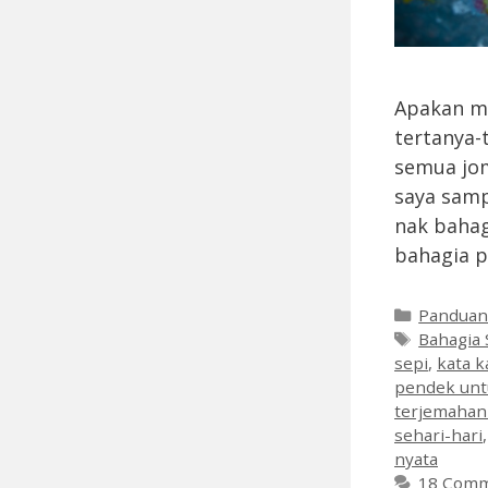
Apakan ma
tertanya-
semua jom
saya samp
nak bahag
bahagia p
Categori
Pandua
Tags
Bahagia 
sepi
,
kata k
pendek untu
terjemahan
sehari-hari
nyata
18 Com