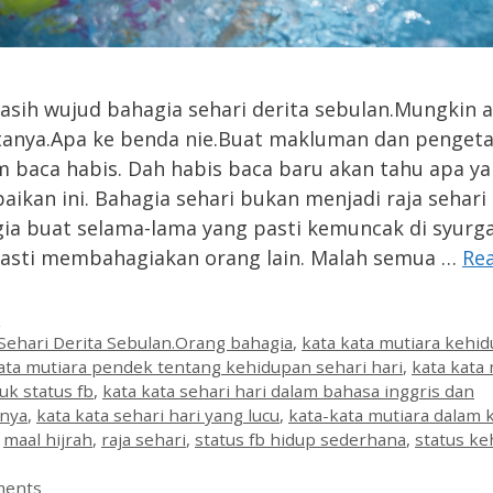
sih wujud bahagia sehari derita sebulan.Mungkin 
tanya.Apa ke benda nie.Buat makluman dan penget
 baca habis. Dah habis baca baru akan tahu apa y
aikan ini. Bahagia sehari bukan menjadi raja sehari
ia buat selama-lama yang pasti kemuncak di syurg
asti membahagiakan orang lain. Malah semua …
Re
es
n
Sehari Derita Sebulan.Orang bahagia
,
kata kata mutiara kehi
ata mutiara pendek tentang kehidupan sehari hari
,
kata kata
k status fb
,
kata kata sehari hari dalam bahasa inggris dan
nya
,
kata kata sehari hari yang lucu
,
kata-kata mutiara dalam
,
maal hijrah
,
raja sehari
,
status fb hidup sederhana
,
status k
ments