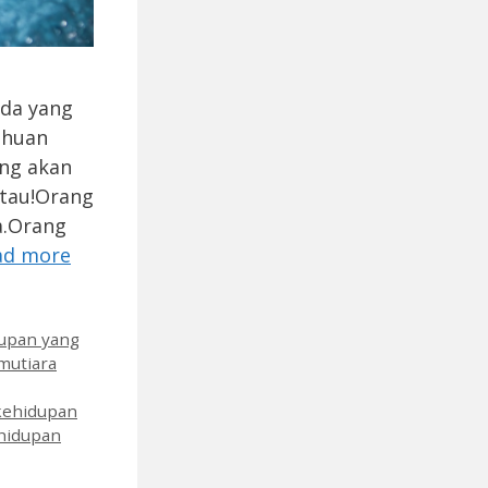
ada yang
ahuan
ang akan
 tau!Orang
a.Orang
ad more
dupan yang
 mutiara
 kehidupan
ehidupan