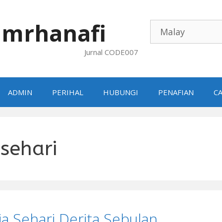
mrhanafi
Jurnal CODE007
ADMIN
PERIHAL
HUBUNGI
PENAFIAN
CA
 sehari
a Sehari Derita Sebulan