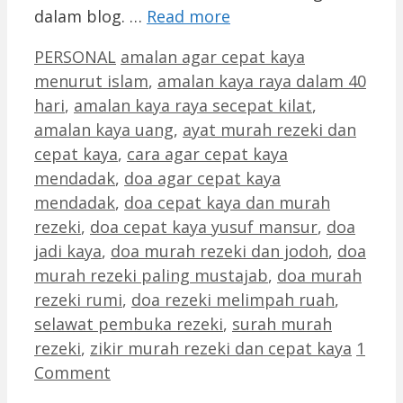
dalam blog. …
Read more
Categories
Tags
PERSONAL
amalan agar cepat kaya
menurut islam
,
amalan kaya raya dalam 40
hari
,
amalan kaya raya secepat kilat
,
amalan kaya uang
,
ayat murah rezeki dan
cepat kaya
,
cara agar cepat kaya
mendadak
,
doa agar cepat kaya
mendadak
,
doa cepat kaya dan murah
rezeki
,
doa cepat kaya yusuf mansur
,
doa
jadi kaya
,
doa murah rezeki dan jodoh
,
doa
murah rezeki paling mustajab
,
doa murah
rezeki rumi
,
doa rezeki melimpah ruah
,
selawat pembuka rezeki
,
surah murah
rezeki
,
zikir murah rezeki dan cepat kaya
1
Comment