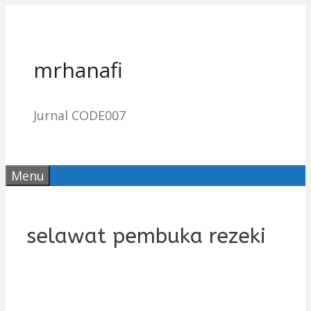
Skip
to
content
mrhanafi
Jurnal CODE007
Menu
selawat pembuka rezeki