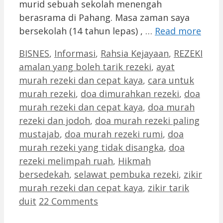
murid sebuah sekolah menengah
berasrama di Pahang. Masa zaman saya
bersekolah (14 tahun lepas) , …
Read more
Categories
BISNES
,
Informasi
,
Rahsia Kejayaan
,
REZEKI
Tags
amalan yang boleh tarik rezeki
,
ayat
murah rezeki dan cepat kaya
,
cara untuk
murah rezeki
,
doa dimurahkan rezeki
,
doa
murah rezeki dan cepat kaya
,
doa murah
rezeki dan jodoh
,
doa murah rezeki paling
mustajab
,
doa murah rezeki rumi
,
doa
murah rezeki yang tidak disangka
,
doa
rezeki melimpah ruah
,
Hikmah
bersedekah
,
selawat pembuka rezeki
,
zikir
murah rezeki dan cepat kaya
,
zikir tarik
duit
22 Comments