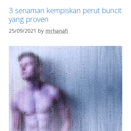
3 senaman kempiskan perut buncit
yang proven
25/09/2021
by
mrhanafi