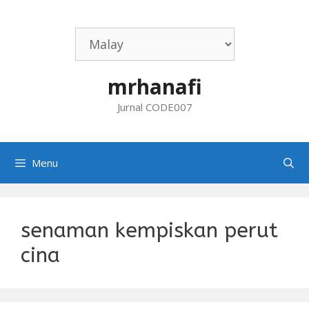
Skip
to
content
mrhanafi
Jurnal CODE007
Menu
senaman kempiskan perut
cina