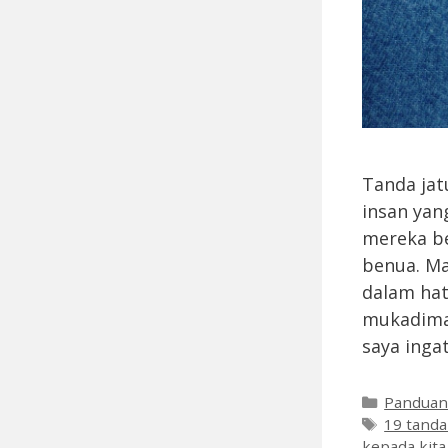
Tanda jat
insan yan
mereka be
benua. Ma
dalam hat
mukadimah
saya inga
Categori
Pandua
Tags
19 tanda 
kepada kita