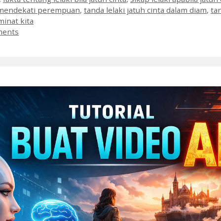
a mendekati perempuan
,
tanda lelaki jatuh cinta dalam diam
,
ta
inat kita
ments