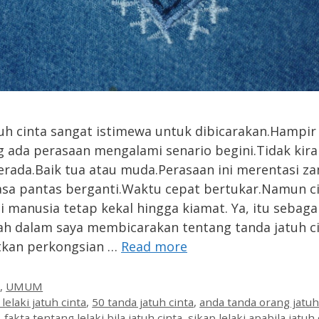
uh cinta sangat istimewa untuk dibicarakan.Hampi
g ada perasaan mengalami senario begini.Tidak kira
rada.Baik tua atau muda.Perasaan ini merentasi z
sa pantas berganti.Waktu cepat bertukar.Namun c
i manusia tetap kekal hingga kiamat. Ya, itu sebaga
 dalam saya membicarakan tentang tanda jatuh ci
tkan perkongsian …
Read more
es
n
,
UMUM
lelaki jatuh cinta
,
50 tanda jatuh cinta
,
anda tanda orang jatuh
,
fakta tentang lelaki bila jatuh cinta
,
sikap lelaki apabila jatuh 