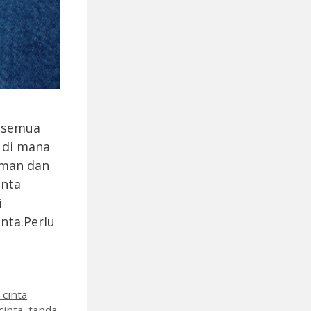
r semua
 di mana
aman dan
inta
i
nta.Perlu
 cinta
cinta
,
tanda