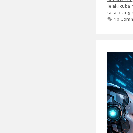
lelaki cub
seseorang m
10 Com