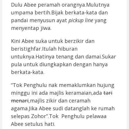
Dulu Abee peramah orangnya.Mulutnya
umpama bertih.Bijak berkata-kata dan
pandai menyusun ayat
pickup line
yang
menyentap jiwa.
Kini Abee suka untuk berzikir dan
beristighfar.Itulah hiburan
untuknya.Hatinya tenang dan damai.Sukar
pula untuk diungkapkan dengan hanya
berkata-kata.
“Tok Penghulu nak memaklumkan hujung
minggu ini ada majlis keramaian,ada
tari
menari
,majlis zikir dan ceramah
agama.Jika Abee sudi datanglah ke rumah
selepas Zohor”.Tok Penghulu pelawaa
Abee setulus hati.