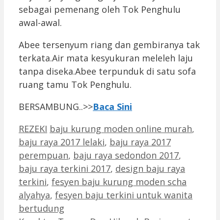
sebagai pemenang oleh Tok Penghulu
awal-awal.
Abee tersenyum riang dan gembiranya tak
terkata.Air mata kesyukuran meleleh laju
tanpa diseka.Abee terpunduk di satu sofa
ruang tamu Tok Penghulu.
BERSAMBUNG..>>
Baca Sini
Categories
Tags
REZEKI
baju kurung moden online murah
,
baju raya 2017 lelaki
,
baju raya 2017
perempuan
,
baju raya sedondon 2017
,
baju raya terkini 2017
,
design baju raya
terkini
,
fesyen baju kurung moden scha
alyahya
,
fesyen baju terkini untuk wanita
bertudung