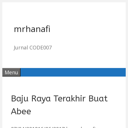
Skip
to
content
mrhanafi
Jurnal CODE007
Menu
Baju Raya Terakhir Buat
Abee