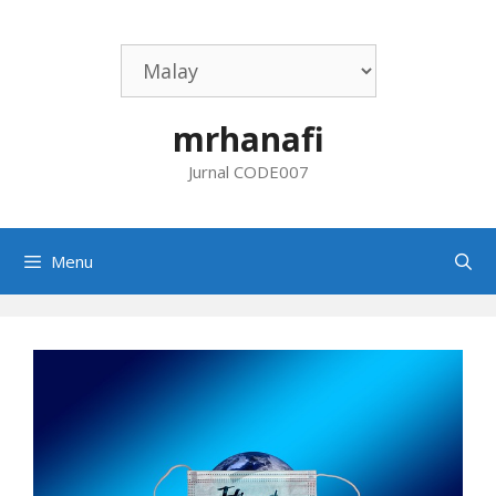
Skip
to
content
mrhanafi
Jurnal CODE007
Menu