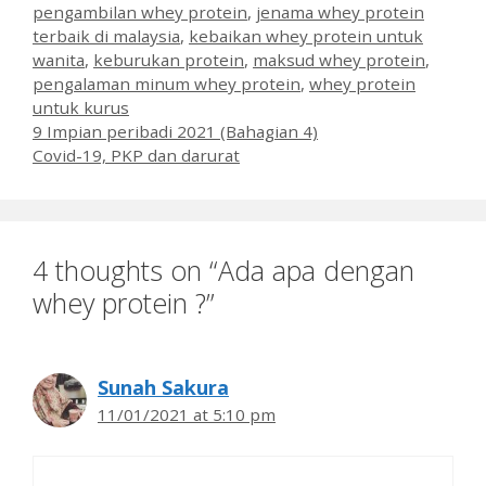
pengambilan whey protein
,
jenama whey protein
terbaik di malaysia
,
kebaikan whey protein untuk
wanita
,
keburukan protein
,
maksud whey protein
,
pengalaman minum whey protein
,
whey protein
untuk kurus
9 Impian peribadi 2021 (Bahagian 4)
Covid-19, PKP dan darurat
4 thoughts on “Ada apa dengan
whey protein ?”
Sunah Sakura
11/01/2021 at 5:10 pm