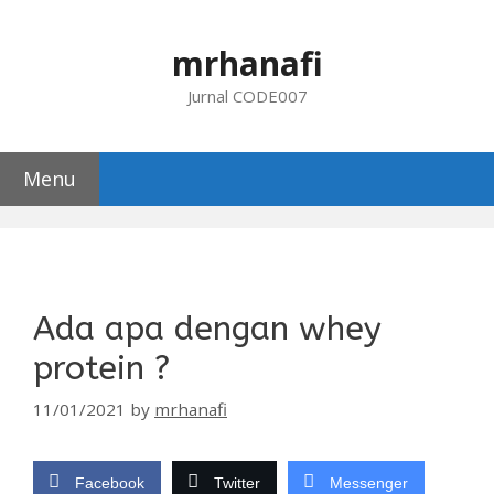
Skip
to
mrhanafi
content
Jurnal CODE007
Menu
Ada apa dengan whey
protein ?
11/01/2021
by
mrhanafi
Facebook
Twitter
Messenger