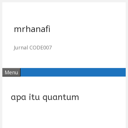
Skip
to
content
mrhanafi
Jurnal CODE007
Menu
apa itu quantum