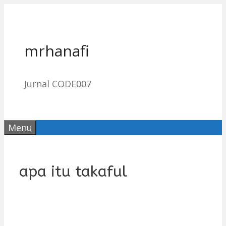
Skip
to
content
mrhanafi
Jurnal CODE007
Menu
apa itu takaful