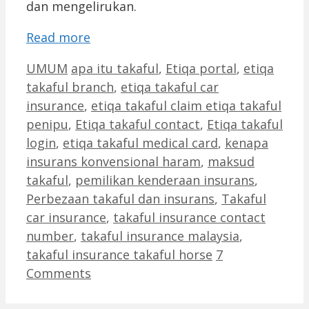
dan mengelirukan.
Read more
Categories
Tags
UMUM
apa itu takaful
,
Etiqa portal
,
etiqa
takaful branch
,
etiqa takaful car
insurance
,
etiqa takaful claim etiqa takaful
penipu
,
Etiqa takaful contact
,
Etiqa takaful
login
,
etiqa takaful medical card
,
kenapa
insurans konvensional haram
,
maksud
takaful
,
pemilikan kenderaan insurans
,
Perbezaan takaful dan insurans
,
Takaful
car insurance
,
takaful insurance contact
number
,
takaful insurance malaysia
,
takaful insurance takaful horse
7
Comments