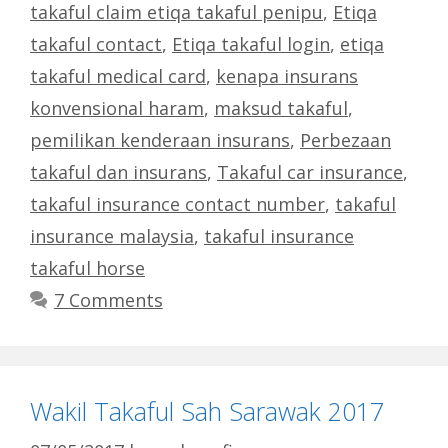
takaful claim etiqa takaful penipu
,
Etiqa
takaful contact
,
Etiqa takaful login
,
etiqa
takaful medical card
,
kenapa insurans
konvensional haram
,
maksud takaful
,
pemilikan kenderaan insurans
,
Perbezaan
takaful dan insurans
,
Takaful car insurance
,
takaful insurance contact number
,
takaful
insurance malaysia
,
takaful insurance
takaful horse
7 Comments
Wakil Takaful Sah Sarawak 2017