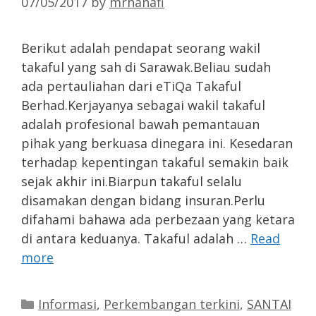
07/05/2017
by
mrhanafi
Berikut adalah pendapat seorang wakil
takaful yang sah di Sarawak.Beliau sudah
ada pertauliahan dari eTiQa Takaful
Berhad.Kerjayanya sebagai wakil takaful
adalah profesional bawah pemantauan
pihak yang berkuasa dinegara ini. Kesedaran
terhadap kepentingan takaful semakin baik
sejak akhir ini.Biarpun takaful selalu
disamakan dengan bidang insuran.Perlu
difahami bahawa ada perbezaan yang ketara
di antara keduanya. Takaful adalah …
Read
more
Categories
Informasi
,
Perkembangan terkini
,
SANTAI