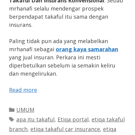
Takaful Dan Insurans Konvensional
. Sebab
mrhanafi selalu mendengar prospek
berpendapat takaful itu sama dengan
insurans.
Paling tidak pun ada yang melabelkan
mrhanafi sebagai
orang kaya samarahan
yang jual insuran. Perkara ini mesti
diperbetulkan sebelum ia semakin keliru
dan mengelirukan.
Read more
Categories
UMUM
Tags
apa itu takaful
,
Etiqa portal
,
etiqa takaful
branch
,
etiqa takaful car insurance
,
etiqa