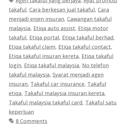
Agen takaful yang berjaya
,
Ayat promosi
takaful
,
Cara berkesan jual takaful
,
Cara
menjadi enjen insuran
,
Cawangan takaful
malaysia
,
Etiqa auto assist
,
Etiqa motor
takaful
,
Etiqa portal
,
Etiqa takaful berhad
,
Etiqa takaful claim
,
Etiqa takaful contact
,
Etiqa takaful insuran kereta
,
Etiqa takaful
login
,
Etiqa takaful malaysia
,
No telefon
takaful malaysia
,
Syarat menjadi agen
insuran
,
Takaful car insurance
,
Takaful
etiqa
,
Takaful malaysia insuran kereta
,
Takaful malaysia takaful card
,
Takaful satu
keperluan
8 Comments