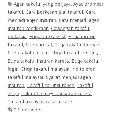
Tags
Agen takaful yang berjaya
,
Ayat promosi
takaful
,
Cara berkesan jual takaful
,
Cara
menjadi enjen insuran
,
Cata menjadi agen
insuran kenderaan
,
Cawangan takaful
malaysia
,
Etiqa auto assist
,
Etiqa motor
takaful
,
Etiqa portal
,
Etiqa takaful berhad
,
Etiqa takaful claim
,
Etiqa takaful contact
,
Etiqa takaful insuran kereta
,
Etiqa takaful
login
,
Etiqa takaful malaysia
,
No telefon
takaful malaysia
,
Syarat menjadi agen
insuran
,
Takaful car insurance
,
Takaful
etiqa
,
Takaful malaysia insuran kereta
,
Takaful malaysia takaful card
2 Comments