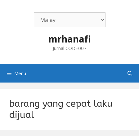
Skip
to
content
mrhanafi
Jurnal CODE007
Menu
barang yang cepat laku
dijual