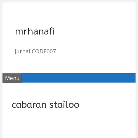
Skip
to
content
mrhanafi
Jurnal CODE007
Menu
cabaran stailoo