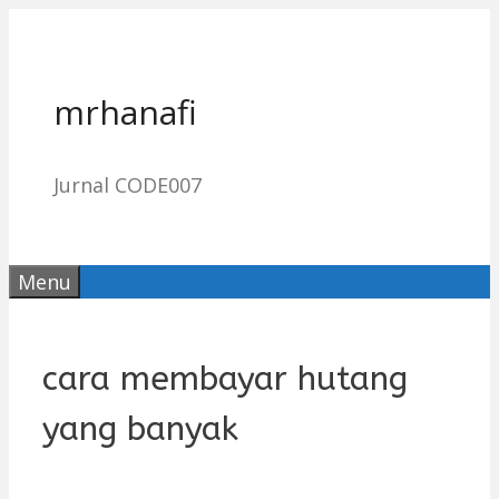
Skip
to
content
mrhanafi
Jurnal CODE007
Menu
cara membayar hutang
yang banyak