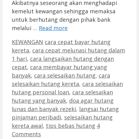
Akibatnya seseorang akan menghadapi
kemelut kewangan sehingga memaksa
untuk berhutang dengan pihak bank
melalui …
Read more
Categories
Tags
KEWANGAN
cara cepat bayar hutang
kereta
,
cara cepat melunasi hutang dalam
1 hari
,
cara langsaikan hutang dengan
cepat
,
cara membayar hutang yang
banyak
,
cara selesaikan hutang
,
cara
selesaikan hutang kereta
,
cara selesaikan
hutang personal loan
,
cara selesaikan
hutang yang banyak
,
doa agar hutang
lunas dan banyak rezeki
,
langsai hutang
pinjaman peribadi
,
selesaikan hutang
kereta awal
,
tips bebas hutang
4
Comments