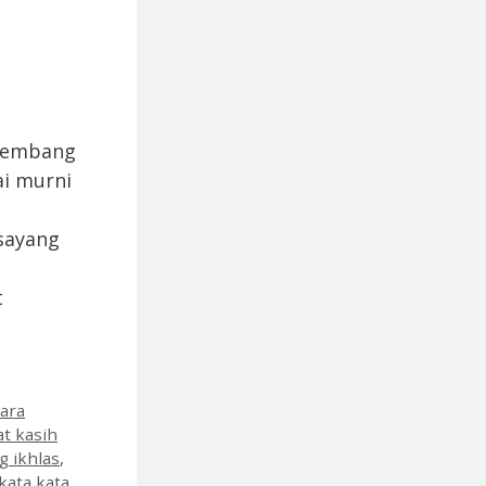
rsembang
ai murni
 sayang
t
cara
t kasih
g ikhlas
,
kata kata