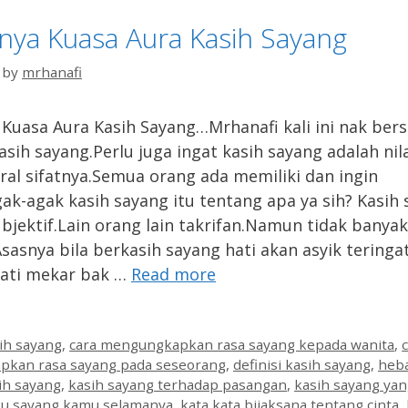
nya Kuasa Aura Kasih Sayang
by
mrhanafi
Kuasa Aura Kasih Sayang…Mrhanafi kali ini nak be
asih sayang.Perlu juga ingat kasih sayang adalah nil
ral sifatnya.Semua orang ada memiliki dan ingin
Agak-agak kasih sayang itu tentang apa ya sih? Kasih
bjektif.Lain orang lain takrifan.Namun tidak banyak
sasnya bila berkasih sayang hati akan asyik teringa
Hati mekar bak …
Read more
es
ih sayang
,
cara mengungkapkan rasa sayang kepada wanita
,
kan rasa sayang pada seseorang
,
definisi kasih sayang
,
heba
ih sayang
,
kasih sayang terhadap pasangan
,
kasih sayang yan
aku sayang kamu selamanya
,
kata kata bijaksana tentang cinta
,