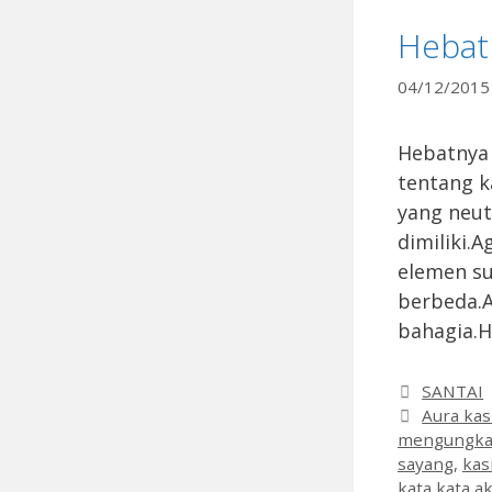
Hebat
04/12/2015
Hebatnya 
tentang k
yang neut
dimiliki.
elemen su
berbeda.A
bahagia.
Categori
SANTAI
Tags
Aura kas
mengungkap
sayang
,
kas
kata kata 