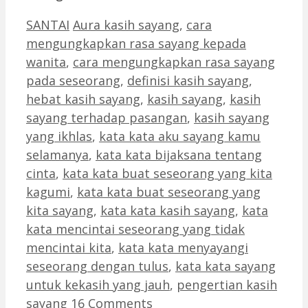
Categories
Tags
SANTAI
Aura kasih sayang
,
cara
mengungkapkan rasa sayang kepada
wanita
,
cara mengungkapkan rasa sayang
pada seseorang
,
definisi kasih sayang
,
hebat kasih sayang
,
kasih sayang
,
kasih
sayang terhadap pasangan
,
kasih sayang
yang ikhlas
,
kata kata aku sayang kamu
selamanya
,
kata kata bijaksana tentang
cinta
,
kata kata buat seseorang yang kita
kagumi
,
kata kata buat seseorang yang
kita sayang
,
kata kata kasih sayang
,
kata
kata mencintai seseorang yang tidak
mencintai kita
,
kata kata menyayangi
seseorang dengan tulus
,
kata kata sayang
untuk kekasih yang jauh
,
pengertian kasih
sayang
16 Comments