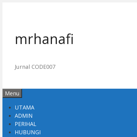
Skip
to
content
mrhanafi
Jurnal CODE007
Menu
UTAMA
ADMIN
PERIHAL
HUBUNGI