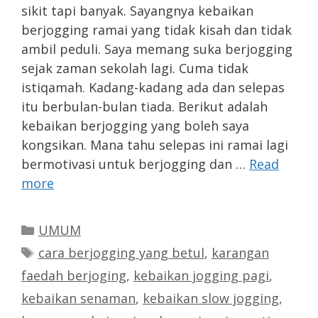
sikit tapi banyak. Sayangnya kebaikan
berjogging ramai yang tidak kisah dan tidak
ambil peduli. Saya memang suka berjogging
sejak zaman sekolah lagi. Cuma tidak
istiqamah. Kadang-kadang ada dan selepas
itu berbulan-bulan tiada. Berikut adalah
kebaikan berjogging yang boleh saya
kongsikan. Mana tahu selepas ini ramai lagi
bermotivasi untuk berjogging dan …
Read
more
Categories
UMUM
Tags
cara berjogging yang betul
,
karangan
faedah berjoging
,
kebaikan jogging pagi
,
kebaikan senaman
,
kebaikan slow jogging
,