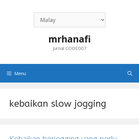
Skip
to
content
mrhanafi
Jurnal CODE007
Menu
kebaikan slow jogging
Kebaikan berjogging yang perlu