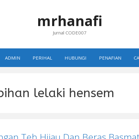
mrhanafi
Jurnal CODE007
ADMIN
PERIHAL
HUBUNGI
PENAFIAN
CA
bihan lelaki hensem
ngan Teh Hijau Dan Beras Basmat