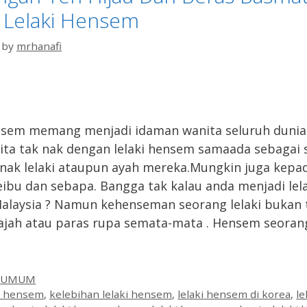
 Lelaki Hensem
by
mrhanafi
nsem memang menjadi idaman wanita seluruh dunia
ita tak nak dengan lelaki hensem samaada sebagai
nak lelaki ataupun ayah mereka.Mungkin juga kepad
eibu dan sebapa. Bangga tak kalau anda menjadi lel
laysia ? Namun kehenseman seorang lelaki bukan 
ajah atau paras rupa semata-mata . Hensem seora
es
,
UMUM
aki hensem
,
kelebihan lelaki hensem
,
lelaki hensem di korea
,
le