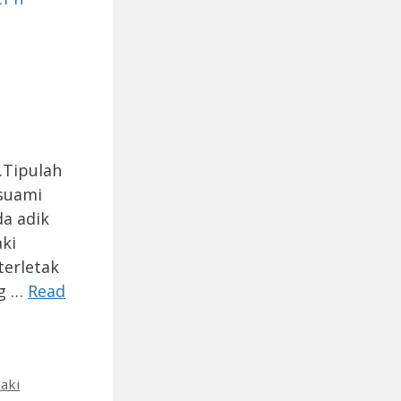
.Tipulah
 suami
a adik
aki
terletak
ng …
Read
laki