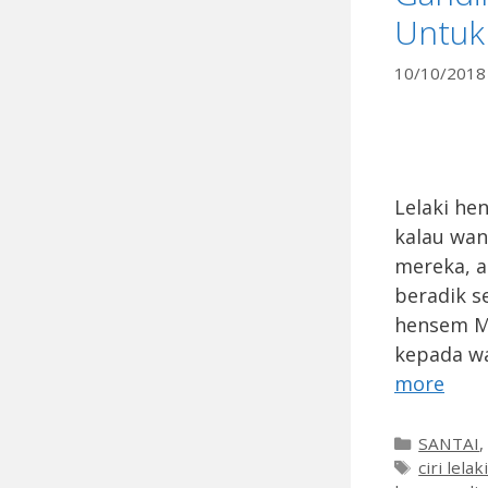
Untuk
10/10/2018
Lelaki he
kalau wan
mereka, a
beradik s
hensem Ma
kepada w
more
Categori
SANTAI
Tags
ciri lel