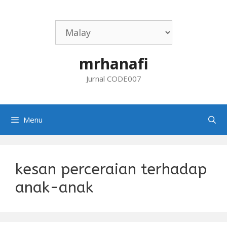
Skip
to
content
mrhanafi
Jurnal CODE007
Menu
kesan perceraian terhadap
anak-anak