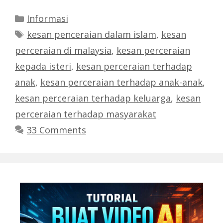
Categories
Informasi
Tags
kesan penceraian dalam islam
,
kesan
perceraian di malaysia
,
kesan perceraian
kepada isteri
,
kesan perceraian terhadap
anak
,
kesan perceraian terhadap anak-anak
,
kesan perceraian terhadap keluarga
,
kesan
perceraian terhadap masyarakat
33 Comments