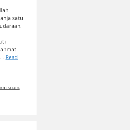
llah
anja satu
audaraan.
uti
rahmat
h …
Read
emon suam
,