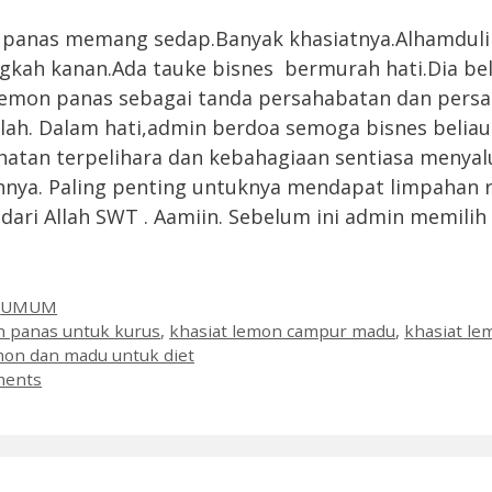
 panas memang sedap.Banyak khasiatnya.Alhamduli
gkah kanan.Ada tauke bisnes bermurah hati.Dia bel
 lemon panas sebagai tanda persahabatan dan pers
lah. Dalam hati,admin berdoa semoga bisnes beliau
hatan terpelihara dan kebahagiaan sentiasa menyal
nya. Paling penting untuknya mendapat limpahan 
 dari Allah SWT . Aamiin. Sebelum ini admin memili
es
,
UMUM
n panas untuk kurus
,
khasiat lemon campur madu
,
khasiat l
mon dan madu untuk diet
ments