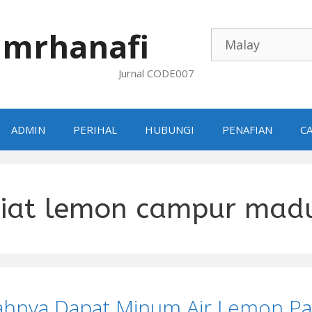
mrhanafi
Jurnal CODE007
ADMIN
PERIHAL
HUBUNGI
PENAFIAN
CA
siat lemon campur mad
ahnya Dapat Minum Air Lemon P