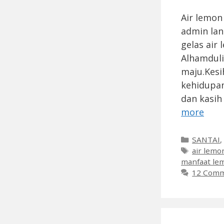
Air lemon
admin lan
gelas air
Alhamduli
maju.Kesi
kehidupan
dan kasih
more
Categori
SANTAI
Tags
air lemo
manfaat le
12 Com