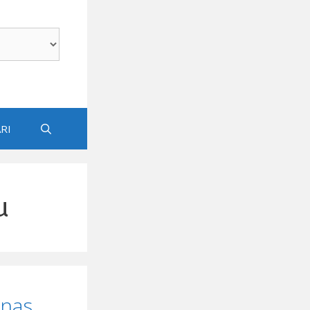
RI
u
anas