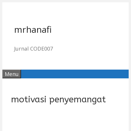
Skip
to
content
mrhanafi
Jurnal CODE007
Menu
motivasi penyemangat