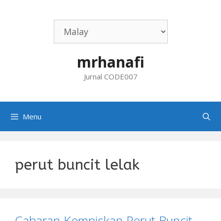
Skip
to
content
mrhanafi
Jurnal CODE007
Menu
perut buncit lelak
Cabaran Kempiskan Perut Buncit