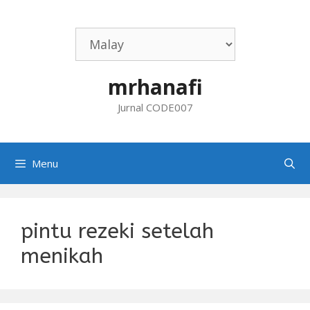
Skip
to
content
mrhanafi
Jurnal CODE007
Menu
pintu rezeki setelah
menikah