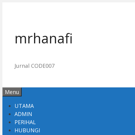
Skip
to
content
mrhanafi
Jurnal CODE007
Menu
UTAMA
ADMIN
PERIHAL
HUBUNGI