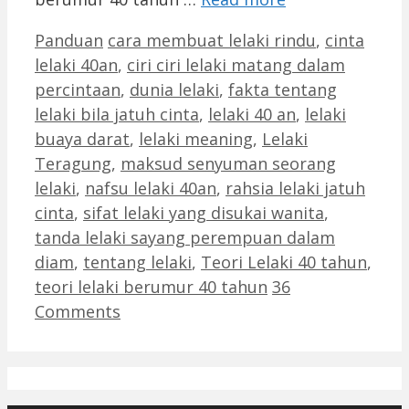
Categories
Tags
Panduan
cara membuat lelaki rindu
,
cinta
lelaki 40an
,
ciri ciri lelaki matang dalam
percintaan
,
dunia lelaki
,
fakta tentang
lelaki bila jatuh cinta
,
lelaki 40 an
,
lelaki
buaya darat
,
lelaki meaning
,
Lelaki
Teragung
,
maksud senyuman seorang
lelaki
,
nafsu lelaki 40an
,
rahsia lelaki jatuh
cinta
,
sifat lelaki yang disukai wanita
,
tanda lelaki sayang perempuan dalam
diam
,
tentang lelaki
,
Teori Lelaki 40 tahun
,
teori lelaki berumur 40 tahun
36
Comments