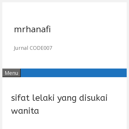
Skip
to
content
mrhanafi
Jurnal CODE007
Menu
sifat lelaki yang disukai
wanita