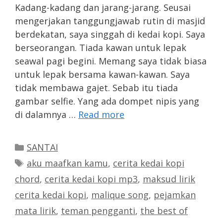
Kadang-kadang dan jarang-jarang. Seusai
mengerjakan tanggungjawab rutin di masjid
berdekatan, saya singgah di kedai kopi. Saya
berseorangan. Tiada kawan untuk lepak
seawal pagi begini. Memang saya tidak biasa
untuk lepak bersama kawan-kawan. Saya
tidak membawa gajet. Sebab itu tiada
gambar selfie. Yang ada dompet nipis yang
di dalamnya …
Read more
Categories
SANTAI
Tags
aku maafkan kamu
,
cerita kedai kopi
chord
,
cerita kedai kopi mp3
,
maksud lirik
cerita kedai kopi
,
malique song
,
pejamkan
mata lirik
,
teman pengganti
,
the best of