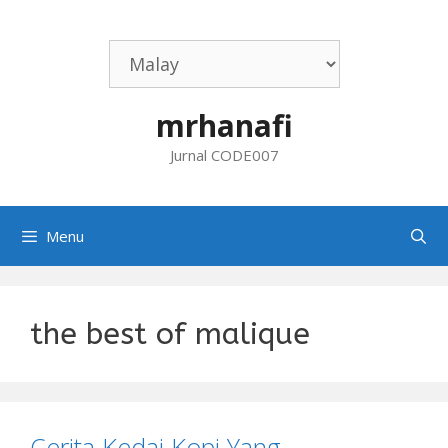
Skip
to
content
mrhanafi
Jurnal CODE007
Menu
the best of malique
Cerita Kedai Kopi Yang