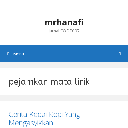
Skip
to
content
mrhanafi
Jurnal CODE007
Menu
pejamkan mata lirik
Cerita Kedai Kopi Yang
Mengasyikkan