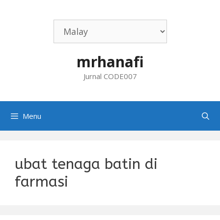
Skip
to
content
mrhanafi
Jurnal CODE007
Menu
ubat tenaga batin di
farmasi