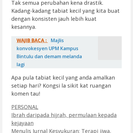
Tak semua perubahan kena drastik.
Kadang-kadang tabiat kecil yang kita buat
dengan konsisten jauh lebih kuat
kesannya.
WAJIB BACA :
Majlis
konvokesyen UPM Kampus
Bintulu dan demam melanda
lagi
Apa pula tabiat kecil yang anda amalkan
setiap hari? Kongsi la sikit kat ruangan
komen tau!
Categories
PERSONAL
Ibrah daripada hijrah, permulaan kepada
kejayaan
Menulis Jurnal Kesyukuran: Terapi jiwa,