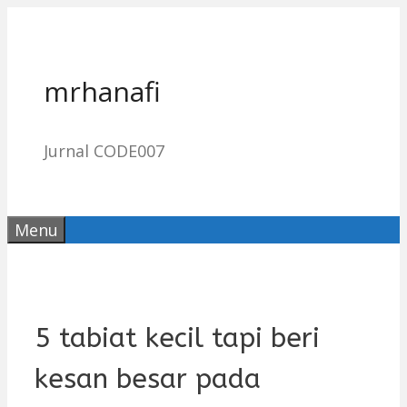
Skip
to
content
mrhanafi
Jurnal CODE007
Menu
5 tabiat kecil tapi beri
kesan besar pada