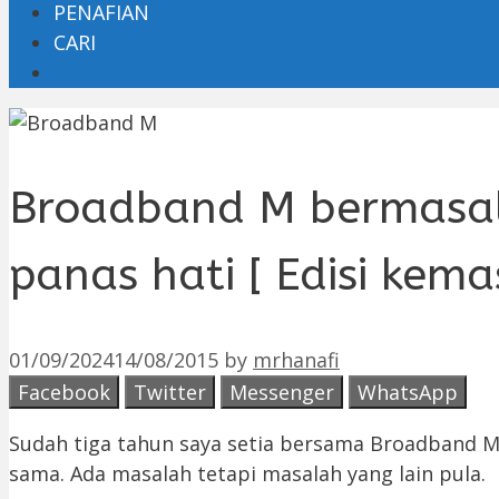
PENAFIAN
CARI
Broadband M bermasal
panas hati [ Edisi kemas
01/09/2024
14/08/2015
by
mrhanafi
Facebook
Twitter
Messenger
WhatsApp
Sudah tiga tahun saya setia bersama Broadband M
sama. Ada masalah tetapi masalah yang lain pula.