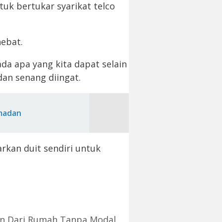
uk bertukar syarikat telco
hebat.
ada apa yang kita dapat selain
an senang diingat.
madan
rkan duit sendiri untuk
an Dari Rumah Tanpa Modal