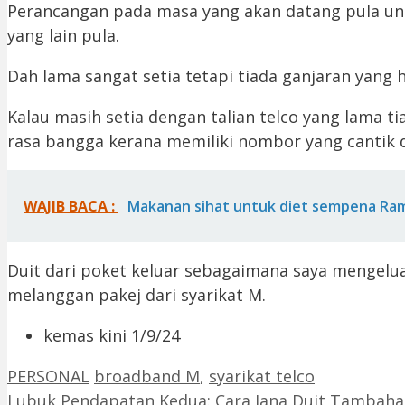
Perancangan pada masa yang akan datang pula unt
yang lain pula.
Dah lama sangat setia tetapi tiada ganjaran yang 
Kalau masih setia dengan talian telco yang lama ti
rasa bangga kerana memiliki nombor yang cantik d
WAJIB BACA :
Makanan sihat untuk diet sempena Ra
Duit dari poket keluar sebagaimana saya mengelua
melanggan pakej dari syarikat M.
kemas kini 1/9/24
Categories
Tags
PERSONAL
broadband M
,
syarikat telco
Lubuk Pendapatan Kedua: Cara Jana Duit Tambah