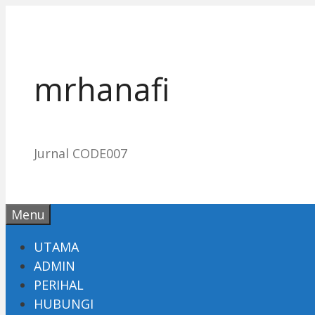
Skip
to
content
mrhanafi
Jurnal CODE007
Menu
UTAMA
ADMIN
PERIHAL
HUBUNGI