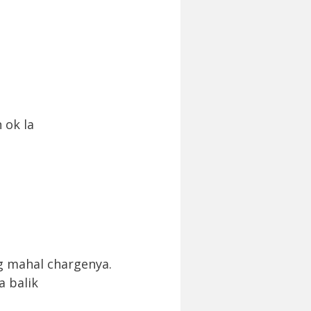
 ok la
mg mahal chargenya.
a balik