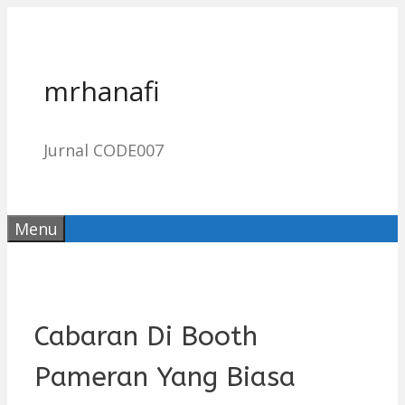
Skip
to
content
mrhanafi
Jurnal CODE007
Menu
Cabaran Di Booth
Pameran Yang Biasa