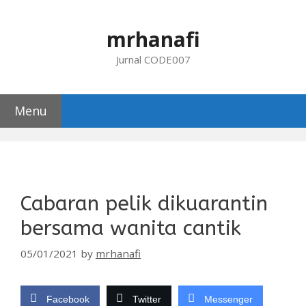
Skip
to
mrhanafi
content
Jurnal CODE007
Menu
Cabaran pelik dikuarantin
bersama wanita cantik
05/01/2021
by
mrhanafi
Facebook
Twitter
Messenger