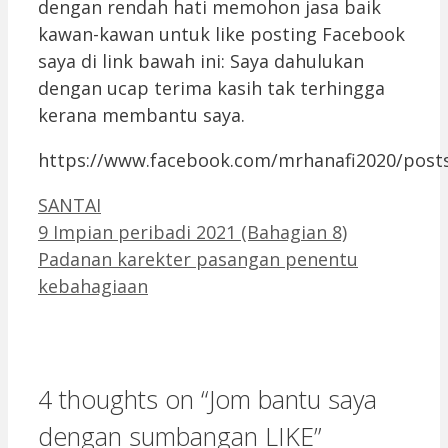
dengan rendah hati memohon jasa baik
kawan-kawan untuk like posting Facebook
saya di link bawah ini: Saya dahulukan
dengan ucap terima kasih tak terhingga
kerana membantu saya.
https://www.facebook.com/mrhanafi2020/post
Categories
SANTAI
9 Impian peribadi 2021 (Bahagian 8)
Padanan karekter pasangan penentu
kebahagiaan
4 thoughts on “Jom bantu saya
dengan sumbangan LIKE”