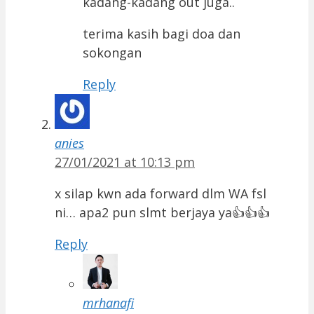
kadang-kadang out juga..
terima kasih bagi doa dan
sokongan
Reply
anies
27/01/2021 at 10:13 pm
x silap kwn ada forward dlm WA fsl
ni… apa2 pun slmt berjaya ya👍👍👍
Reply
mrhanafi