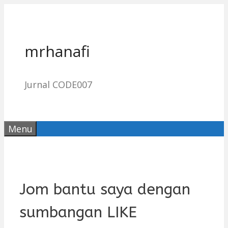
Skip
to
content
mrhanafi
Jurnal CODE007
Menu
Jom bantu saya dengan
sumbangan LIKE