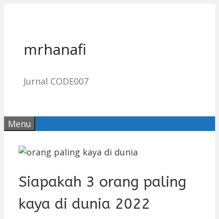
Skip
to
content
mrhanafi
Jurnal CODE007
Menu
Siapakah 3 orang paling
kaya di dunia 2022