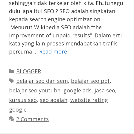
sehingga tidak terkejar oleh kita. Eh..tunggu
dulu..apa itui SEO ? SEO adalah singkatan
kepada search engine optimization
.Menurut Wikipedia SEO adalah “the
improvement of unpaid results”. Dalam erti
kata yang lain proses mendapatkan trafik
percuma …
Read more
Categories
BLOGGER
Tags
belajar seo dan sem
,
belajar seo pdf
,
belajar seo youtube
,
google ads
,
jasa seo
,
kursus seo
,
seo adalah
,
website rating
google
2 Comments