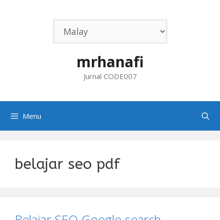
Skip
to
content
mrhanafi
Jurnal CODE007
Menu
belajar seo pdf
Belajar SEO Google search